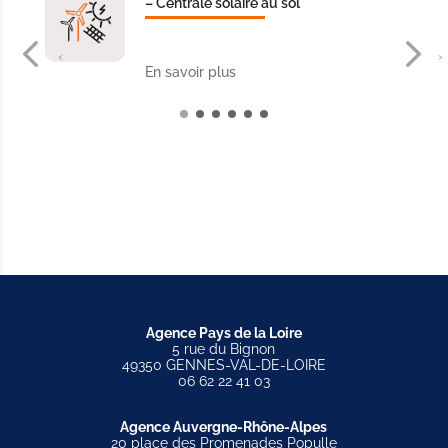
– Centrale solaire au sol
‹
›
En savoir plus
Agence Pays de la Loire
5 rue du Bignon
49350 GENNES-VAL-DE-LOIRE
06 62 22 41 03
Agence Auvergne-Rhône-Alpes
20 place des Promenades Populle