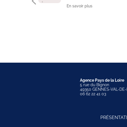
‹
En savoir plus
Agence Pays de la Loire
5 rue du Bignon
49350 GENNES-VAL-DE-
06 62 22 41 03
PRÉSENTAT