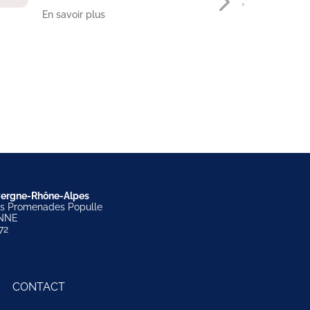
›
En savoir plus
En s
ergne-Rhône-Alpes
es Promenades Populle
NNE
72
CONTACT