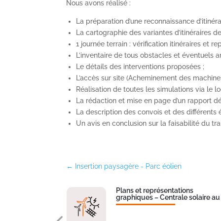
Nous avons réalisé :
La préparation d’une reconnaissance d’itinérai
La cartographie des variantes d’itinéraires d
1 journée terrain : vérification itinéraires et
L’inventaire de tous obstacles et éventuel
Le détails des interventions proposées ;
L’accès sur site (Acheminement des machines à
Réalisation de toutes les simulations via le l
La rédaction et mise en page d’un rapport dé
La description des convois et des différents 
Un avis en conclusion sur la faisabilité du tr
←
Insertion paysagère - Parc éolien
re
Plans et représentations
graphiques – Centrale solaire au